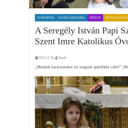
CSOPORTOK
EGYÉB KATEGÓRIA
HITÉLET
TEVÉKENYSÉGE
A Seregély István Papi Sz
Szent Imre Katolikus Óv
2025.12.18.
Tünde
„Merjünk karácsonykor mi magunk ajándékká válni!” (Bö