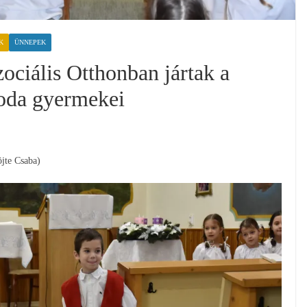
K
ÜNNEPEK
ociális Otthonban jártak a
oda gyermekei
jte Csaba)