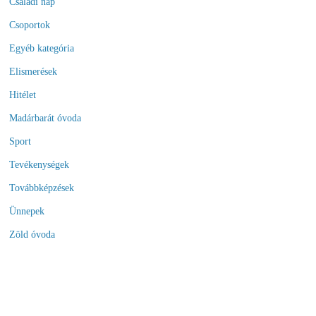
Családi nap
Csoportok
Egyéb kategória
Elismerések
Hitélet
Madárbarát óvoda
Sport
Tevékenységek
Továbbképzések
Ünnepek
Zöld óvoda