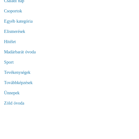
Családi nap
Csoportok
Egyéb kategória
Elismerések
Hitélet
Madárbarát óvoda
Sport
Tevékenységek
Továbbképzések
Ünnepek
Zöld óvoda