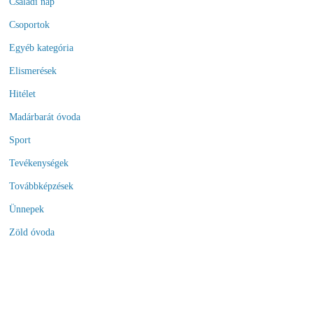
Családi nap
Csoportok
Egyéb kategória
Elismerések
Hitélet
Madárbarát óvoda
Sport
Tevékenységek
Továbbképzések
Ünnepek
Zöld óvoda