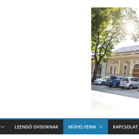
LEENDŐ OVISOKNAK
MŰHELYEINK
KAPCSOLAT