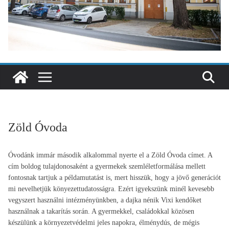
Zöld Óvoda
Óvodánk immár második alkalommal nyerte el a Zöld Óvoda címet. A
cím boldog tulajdonosaként a gyermekek szemléletformálása mellett
fontosnak tartjuk a példamutatást is, mert hisszük, hogy a jövő generációt
mi nevelhetjük könyezettudatosságra. Ezért igyekszünk minél kevesebb
vegyszert használni intézményünkben, a dajka nénik Vixi kendőket
használnak a takarítás során. A gyermekkel, családokkal közösen
készülünk a környezetvédelmi jeles napokra, élménydús, de mégis