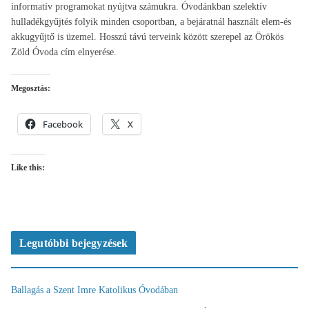
informatív programokat nyújtva számukra. Óvodánkban szelektív
hulladékgyűjtés folyik minden csoportban, a bejáratnál használt elem-és
akkugyűjtő is üzemel. Hosszú távú terveink között szerepel az Örökös
Zöld Óvoda cím elnyerése.
Megosztás:
Facebook
X
Like this:
Legutóbbi bejegyzések
Ballagás a Szent Imre Katolikus Óvodában