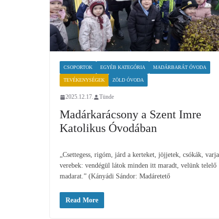
CSOPORTOK
EGYÉB KATEGÓRIA
MADÁRBARÁT ÓVODA
TEVÉKENYSÉGEK
ZÖLD ÓVODA
2025.12.17.
Tünde
Madárkarácsony a Szent Imre
Katolikus Óvodában
„Csettegess, rigóm, járd a kerteket, jöjjetek, csókák, varj
verebek: vendégül látok minden itt maradt, velünk telelő
madarat.” (Kányádi Sándor: Madáretető
Read More