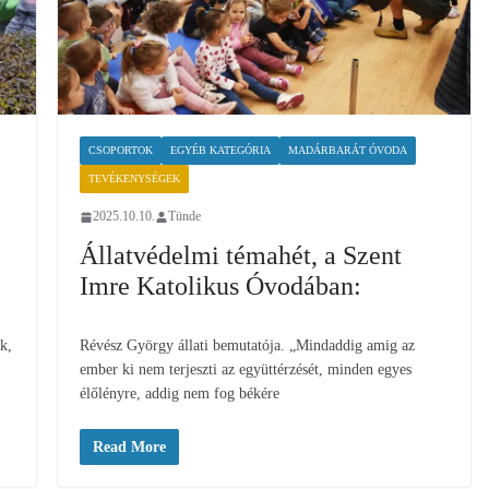
CSOPORTOK
EGYÉB KATEGÓRIA
MADÁRBARÁT ÓVODA
TEVÉKENYSÉGEK
2025.10.10.
Tünde
Állatvédelmi témahét, a Szent
Imre Katolikus Óvodában:
ak,
Révész György állati bemutatója. „Mindaddig amig az
ember ki nem terjeszti az együttérzését, minden egyes
élőlényre, addig nem fog békére
Read More