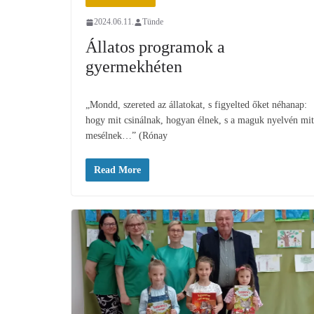
2024.06.11.
Tünde
Állatos programok a
gyermekhéten
„Mondd, szereted az állatokat, s figyelted őket néhanap:
hogy mit csinálnak, hogyan élnek, s a maguk nyelvén mit
mesélnek…” (Rónay
Read More