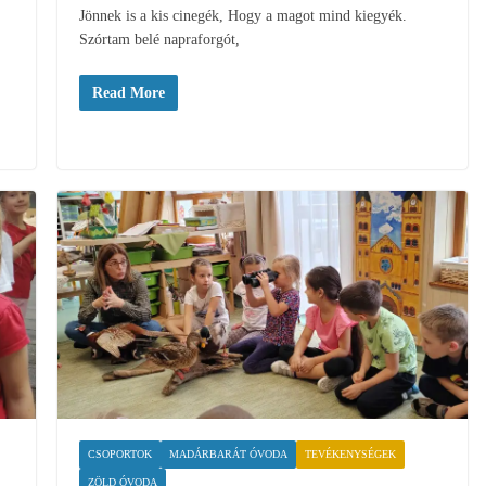
Jönnek is a kis cinegék, Hogy a magot mind kiegyék.
Szórtam belé napraforgót,
Read More
CSOPORTOK
MADÁRBARÁT ÓVODA
TEVÉKENYSÉGEK
ZÖLD ÓVODA