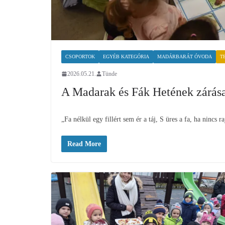
CSOPORTOK
EGYÉB KATEGÓRIA
MADÁRBARÁT ÓVODA
T
2026.05.21.
Tünde
A Madarak és Fák Hetének zárása
„Fa nélkül egy fillért sem ér a táj, S üres a fa, ha nincs 
Read More