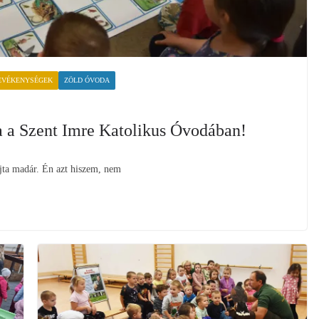
EVÉKENYSÉGEK
ZÖLD ÓVODA
 a Szent Imre Katolikus Óvodában!
rajta madár. Én azt hiszem, nem