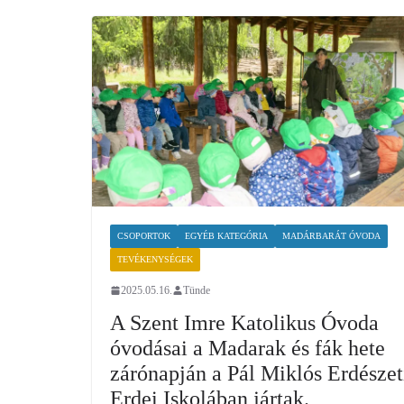
CSOPORTOK
EGYÉB KATEGÓRIA
MADÁRBARÁT ÓVODA
TEVÉKENYSÉGEK
2025.05.16.
Tünde
A Szent Imre Katolikus Óvoda
óvodásai a Madarak és fák hete
zárónapján a Pál Miklós Erdészet
Erdei Iskolában jártak.