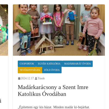
CSOPORTOK
EGYÉB KATEGÓRIA
MADÁRBARÁT ÓVODA
TEVÉKENYSÉGEK
ZÖLD ÓVODA
2024.12.17.
Tünde
Madárkarácsony a Szent Imre
Katolikus Óvodában
i
„Építettem egy kis házat. Minden madár ki-bejárhat.