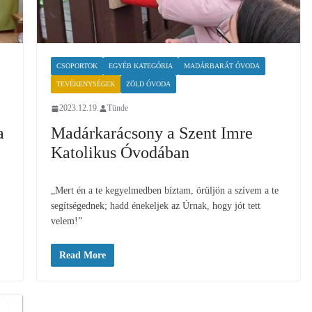
CSOPORTOK
EGYÉB KATEGÓRIA
MADÁRBARÁT ÓVODA
TEVÉKENYSÉGEK
ZÖLD ÓVODA
2023.12.19.
Tünde
a
Madárkarácsony a Szent Imre
Katolikus Óvodában
„Mert én a te kegyelmedben bíztam, örüljön a szívem a te
segítségednek; hadd énekeljek az Úrnak, hogy jót tett
velem!”
Read More