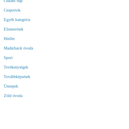
Családi nap
Csoportok
Egyéb kategória
Elismerések
Hitélet
Madárbarát óvoda
Sport
Tevékenységek
Továbbképzések
Ünnepek
Zöld óvoda