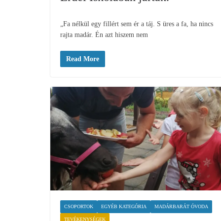
„Fa nélkül egy fillért sem ér a táj. S üres a fa, ha nincs
rajta madár. Én azt hiszem nem
Read More
CSOPORTOK
EGYÉB KATEGÓRIA
MADÁRBARÁT ÓVODA
TEVÉKENYSÉGEK