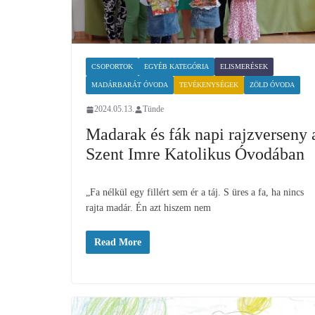
CSOPORTOK
EGYÉB KATEGÓRIA
ELISMERÉSEK
MADÁRBARÁT ÓVODA
TEVÉKENYSÉGEK
ZÖLD ÓVODA
2024.05.13.
Tünde
Madarak és fák napi rajzverseny 
Szent Imre Katolikus Óvodában
„Fa nélkül egy fillért sem ér a táj. S üres a fa, ha nincs
rajta madár. Én azt hiszem nem
Read More