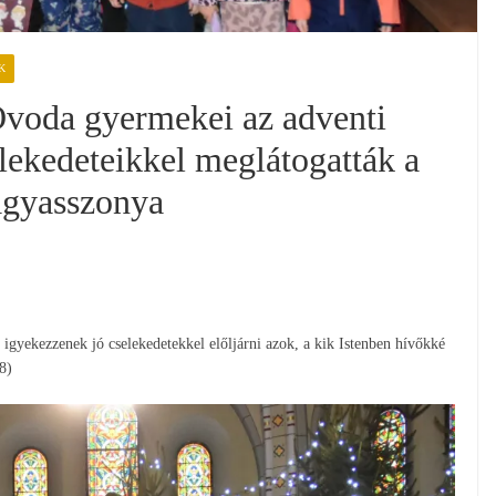
K
Óvoda gyermekei az adventi
elekedeteikkel meglátogatták a
agyasszonya
 igyekezzenek jó cselekedetekkel előljárni azok, a kik Istenben hívőkké
8)