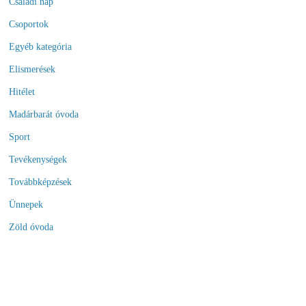
Családi nap
Csoportok
Egyéb kategória
Elismerések
Hitélet
Madárbarát óvoda
Sport
Tevékenységek
Továbbképzések
Ünnepek
Zöld óvoda