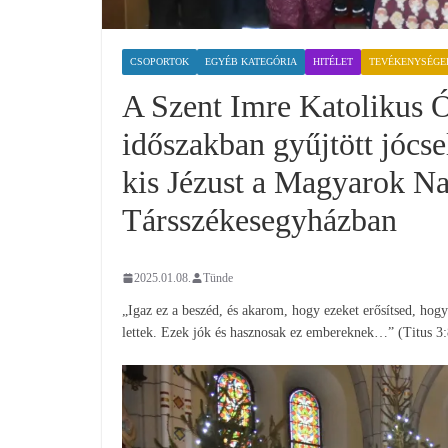
CSOPORTOK
EGYÉB KATEGÓRIA
HITÉLET
TEVÉKENYSÉGE
A Szent Imre Katolikus 
időszakban gyűjtött jócs
kis Jézust a Magyarok N
Társszékesegyházban
2025.01.08.
Tünde
„Igaz ez a beszéd, és akarom, hogy ezeket erősítsed, hogy
lettek. Ezek jók és hasznosak ez embereknek…” (Titus 3: