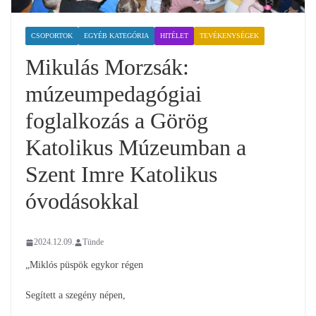
CSOPORTOK
EGYÉB KATEGÓRIA
HITÉLET
TEVÉKENYSÉGEK
Mikulás Morzsák:
múzeumpedagógiai
foglalkozás a Görög
Katolikus Múzeumban a
Szent Imre Katolikus
óvodásokkal
2024.12.09.
Tünde
„Miklós püspök egykor régen
Segített a szegény népen,