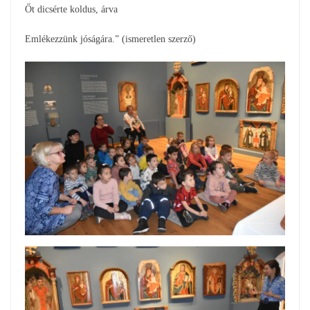
Őt dicsérte koldus, árva
Emlékezzünk jóságára.” (ismeretlen szerző)