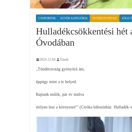
CSOPORTOK
EGYÉB KATEGÓRIA
TEVÉKENYSÉGEK
ZÖLD 
Hulladékcsökkentési hét 
Óvodában
2024.12.04.
Tünde
„Tündérország gyönyörű ám,
éppúgy mint a te helyed.
Rajtunk múlik, pár év múlva
milyen lesz a környezet!” (Ciróka bábszínház: Hulladék-v