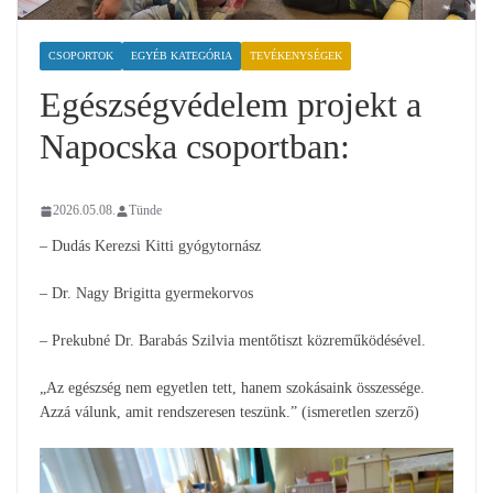
CSOPORTOK
EGYÉB KATEGÓRIA
TEVÉKENYSÉGEK
Egészségvédelem projekt a
Napocska csoportban:
2026.05.08.
Tünde
– Dudás Kerezsi Kitti gyógytornász
– Dr. Nagy Brigitta gyermekorvos
– Prekubné Dr. Barabás Szilvia mentőtiszt közreműködésével.
„Az egészség nem egyetlen tett, hanem szokásaink összessége.
Azzá válunk, amit rendszeresen teszünk.” (ismeretlen szerző)