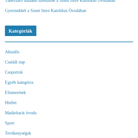
Tanévzáró hálaadó szentmise a Szent Imre Katolikus Óvodában
Gyermekhét a Szent Imre Katolikus Óvodában
Kategóriák
Aktuális
Családi nap
Csoportok
Egyéb kategória
Elismerések
Hitélet
Madárbarát óvoda
Sport
Tevékenységek